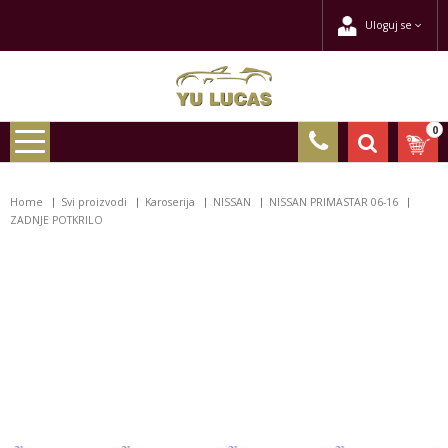
Uloguj se
0
Home
Svi proizvodi
Karoserija
NISSAN
NISSAN PRIMASTAR 06-16
ZADNJE POTKRILO