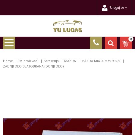
Uloguj se
0
Home
Svi proizvodi
Karoserija
MAZDA
MAZDA MIATA MX5 99-05
ZADNJI DEO BLATOBRANA (DONJI DEO)