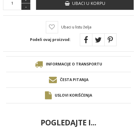
UBACI U KORPU
-
Ubaci u listu želja
Podeli ovaj proizvod:
INFORMACIJE O TRANSPORTU
ČESTA PITANJA
USLOVI KORIŠĆENJA
POGLEDAJTE I...