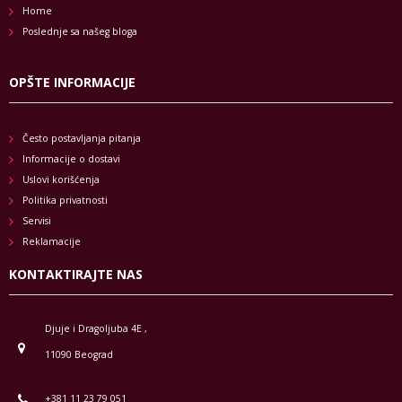
Home
Poslednje sa našeg bloga
OPŠTE INFORMACIJE
Često postavljanja pitanja
Informacije o dostavi
Uslovi korišćenja
Politika privatnosti
Servisi
Reklamacije
KONTAKTIRAJTE NAS
Djuje i Dragoljuba 4E ,
11090 Beograd
+381 11 23 79 051