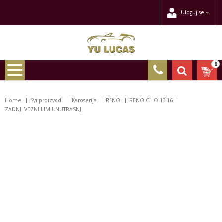
Uloguj se
0
Home
Svi proizvodi
Karoserija
RENO
RENO CLIO 13-16
ZADNJI VEZNI LIM UNUTRASNJI