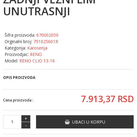
UNUTRASNJI
Šifra proizvoda:
670002050
Orginalni broj:
791025601R
Kategorija:
Karoserija
Proizvodjac:
RENO
Model:
RENO CLIO 13-16
OPIS PROIZVODA
7.913,
37
RSD
Cena proizvoda :
+
UBACI U KORPU
-