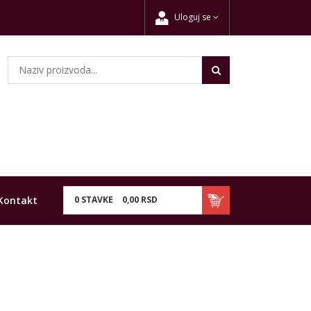
Uloguj se
Kontakt
0
STAVKE
0,
00
RSD