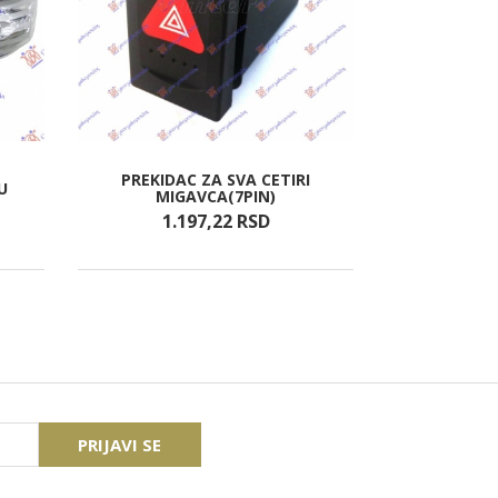
PREKIDAC ZA SVA CETIRI
SAJTNA PL
U
MIGAVCA(7PIN)
(GORNJ
1.197,
22
RSD
5.6
PRIJAVI SE