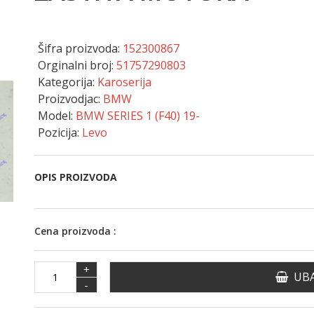
Šifra proizvoda:
152300867
Orginalni broj:
51757290803
Kategorija:
Karoserija
Proizvodjac:
BMW
Model:
BMW SERIES 1 (F40) 19-
Pozicija:
Levo
OPIS PROIZVODA
Cena proizvoda :
+
UBA
-