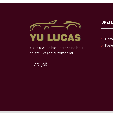
BRZI 
Hom
Posle
YU-LUCAS je bio i ostaće najbolji
prijatelj Vašeg automobila!
VIDI JOŠ