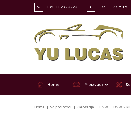
+381 11 23 70 720
+381 11 23 79 051
Home
Proizvodi
Ser
Home
Svi proizvodi
Karoserija
BMW
BMW SERIES