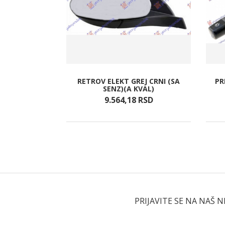
LED DNEVNIM
RETROV ELEKT GREJ CRNI (SA
PR
(VALEO)
SENZ)(A KVAL)
RSD
9.564,
18
RSD
PRIJAVITE SE NA NAŠ 