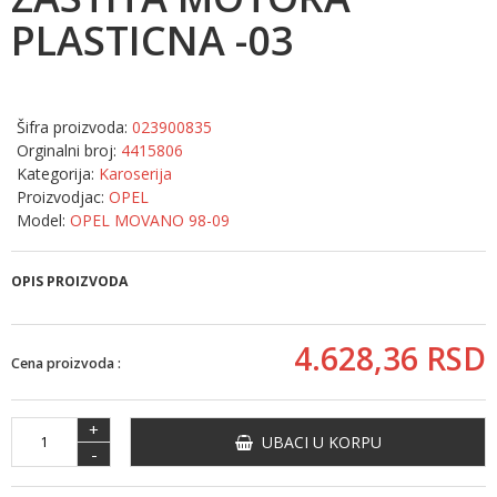
PLASTICNA -03
Šifra proizvoda:
023900835
Orginalni broj:
4415806
Kategorija:
Karoserija
Proizvodjac:
OPEL
Model:
OPEL MOVANO 98-09
OPIS PROIZVODA
4.628,
36
RSD
Cena proizvoda :
+
UBACI U KORPU
-