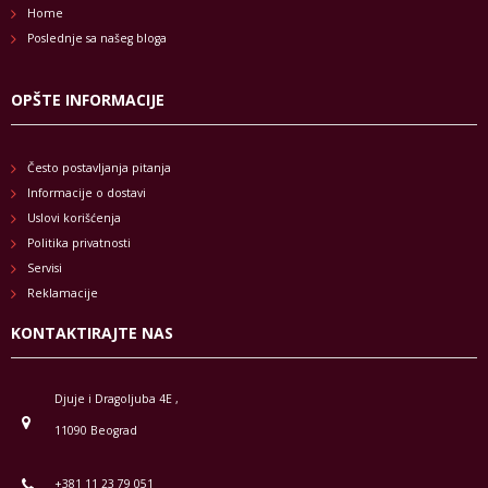
Home
Poslednje sa našeg bloga
OPŠTE INFORMACIJE
Često postavljanja pitanja
Informacije o dostavi
Uslovi korišćenja
Politika privatnosti
Servisi
Reklamacije
KONTAKTIRAJTE NAS
Djuje i Dragoljuba 4E ,
11090 Beograd
+381 11 23 79 051