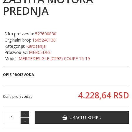
PREDNJA
Šifra proizvoda:
527600830
Orginalni broj:
1665240130
Kategorija:
Karoserija
Proizvodjac:
MERCEDES
Model:
MERCEDES GLE (C292) COUPE 15-19
OPIS PROIZVODA
4.228,
64
RSD
Cena proizvoda :
+
UBACI U KORPU
-