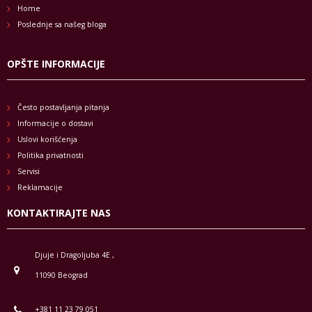
Home
Poslednje sa našeg bloga
OPŠTE INFORMACIJE
Često postavljanja pitanja
Informacije o dostavi
Uslovi korišćenja
Politika privatnosti
Servisi
Reklamacije
KONTAKTIRAJTE NAS
Djuje i Dragoljuba 4E ,
11090 Beograd
+381 11 23 79 051