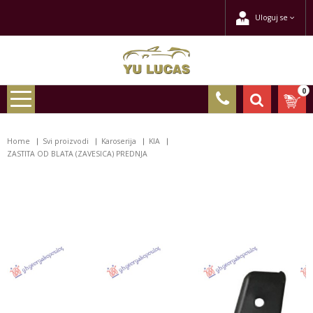
Uloguj se
0
Home
Svi proizvodi
Karoserija
KIA
ZASTITA OD BLATA (ZAVESICA) PREDNJA