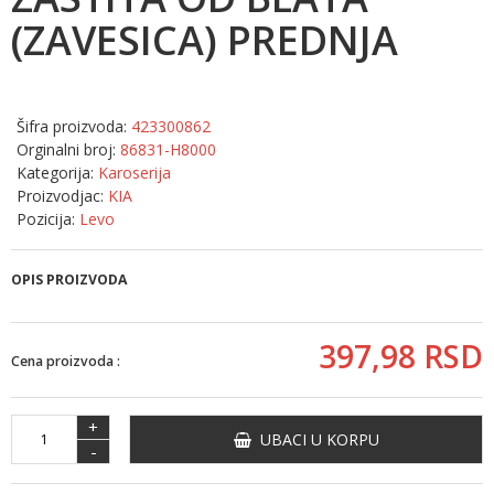
(ZAVESICA) PREDNJA
Šifra proizvoda:
423300862
Orginalni broj:
86831-H8000
Kategorija:
Karoserija
Proizvodjac:
KIA
Pozicija:
Levo
OPIS PROIZVODA
397,
98
RSD
Cena proizvoda :
+
UBACI U KORPU
-