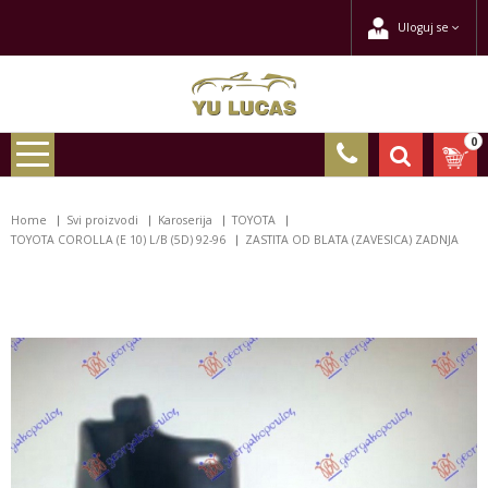
Uloguj se
0
Home
Svi proizvodi
Karoserija
TOYOTA
TOYOTA COROLLA (E 10) L/B (5D) 92-96
ZASTITA OD BLATA (ZAVESICA) ZADNJA