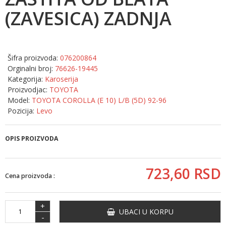
(ZAVESICA) ZADNJA
Šifra proizvoda:
076200864
Orginalni broj:
76626-19445
Kategorija:
Karoserija
Proizvodjac:
TOYOTA
Model:
TOYOTA COROLLA (E 10) L/B (5D) 92-96
Pozicija:
Levo
OPIS PROIZVODA
723,
60
RSD
Cena proizvoda :
+
UBACI U KORPU
-