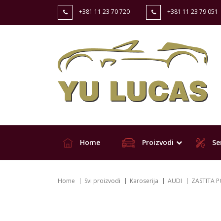
+381 11 23 70 720
+381 11 23 79 051
Home
Proizvodi
Ser
Home
Svi proizvodi
Karoserija
AUDI
ZASTITA 