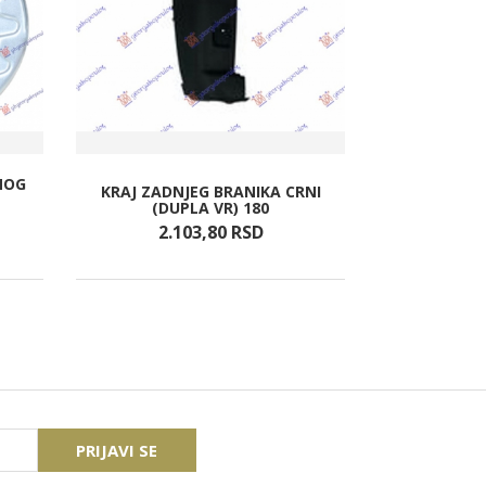
NOG
KRAJ ZADNJEG BRANIKA CRNI
POKLO
(DUPLA VR) 180
UN
2.103,
80
RSD
62
PRIJAVI SE