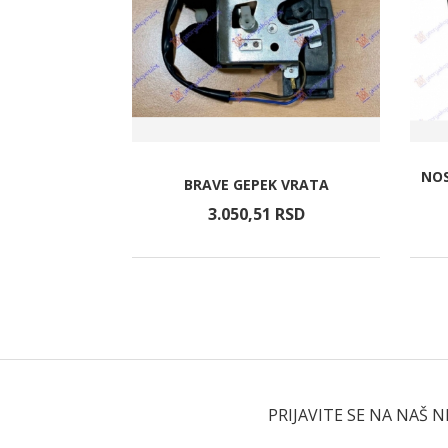
UTI MIGAVAC)
NOS
BRAVE GEPEK VRATA
)
RSD
3.050,
51
RSD
PRIJAVITE SE NA NAŠ 