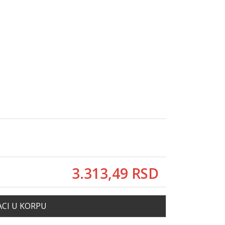
3.313,
49
RSD
CI U KORPU