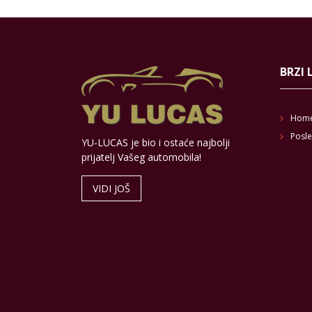
BRZI 
Hom
Posle
YU-LUCAS je bio i ostaće najbolji
prijatelj Vašeg automobila!
VIDI JOŠ