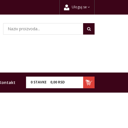
Uloguj se
Kontakt
0
STAVKE
0,
00
RSD