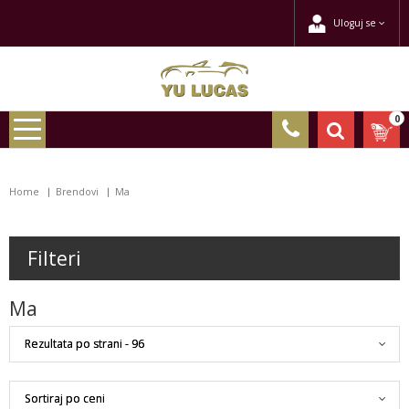
Uloguj se
0
Home
Brendovi
Ma
Filteri
Ma