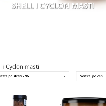
SHELL I CYCLON MASTI
l i Cyclon masti