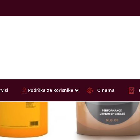
visi
Podrška za korisnike
O nama