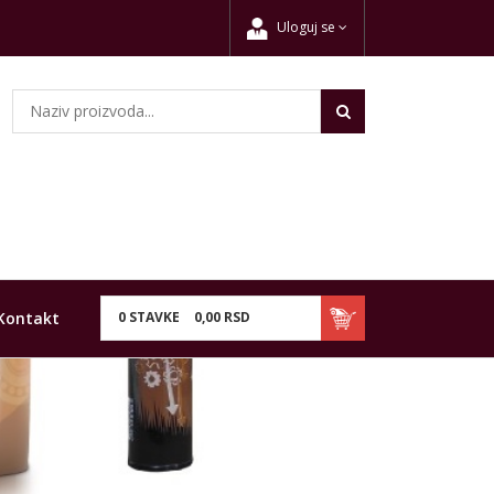
Uloguj se
Kontakt
0
STAVKE
0,
00
RSD