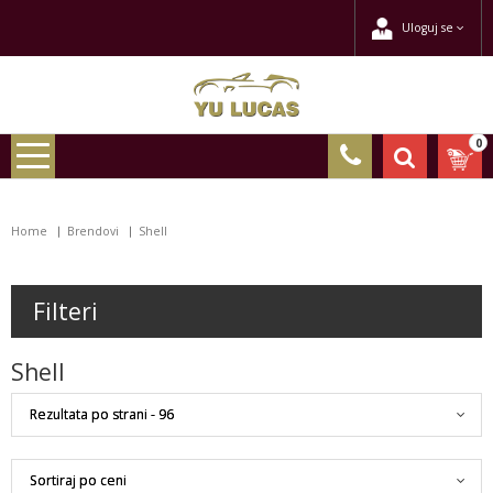
Uloguj se
0
Home
Brendovi
Shell
Filteri
Shell