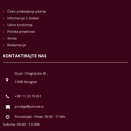
Često postavljanja pitanja
Informacije o dostavi
Uslovi korišćenja
Politika privatnosti
Servisi
Reklamacije
KONTAKTIRAJTE NAS
Djuje i Dragoljuba 4E ,
11090 Beograd
+381 11 23 79 051
prodaja@yulucas.rs
Ponedeljak - Petak: 09.00 - 17.00h
Subota: 09.00 - 13.00h