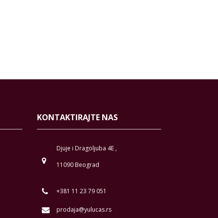
KONTAKTIRAJTE NAS
Djuje i Dragoljuba 4E ,
11090 Beograd
+381 11 23 79 051
prodaja@yulucas.rs