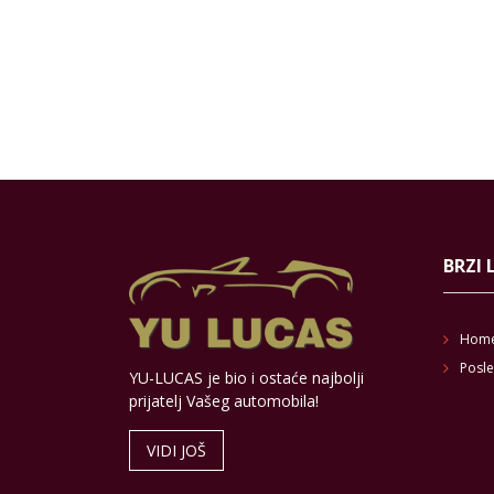
BRZI 
Hom
Posle
YU-LUCAS je bio i ostaće najbolji
prijatelj Vašeg automobila!
VIDI JOŠ