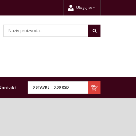
Uloguj se
Kontakt
0
STAVKE
0,
00
RSD