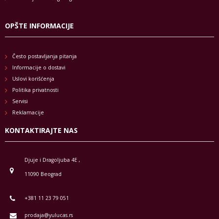
OPŠTE INFORMACIJE
Često postavljanja pitanja
Informacije o dostavi
Uslovi korišćenja
Politika privatnosti
Servisi
Reklamacije
KONTAKTIRAJTE NAS
Djuje i Dragoljuba 4E ,
11090 Beograd
+381 11 23 79 051
prodaja@yulucas.rs