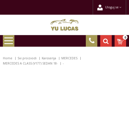
Uloguj se
0
Home
Svi proizvodi
Karoserija
MERCEDES
MERCEDES A CLASS (V177) SEDAN 18-
-