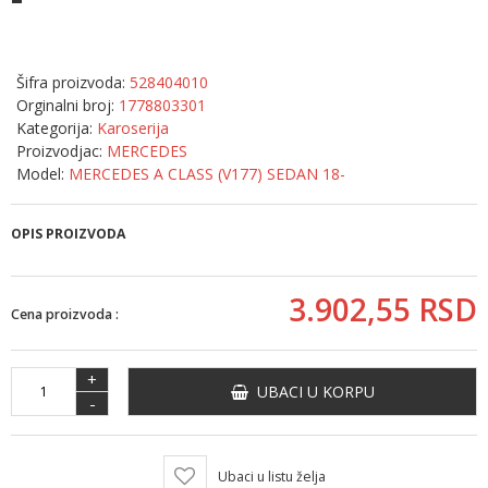
Šifra proizvoda:
528404010
Orginalni broj:
1778803301
Kategorija:
Karoserija
Proizvodjac:
MERCEDES
Model:
MERCEDES A CLASS (V177) SEDAN 18-
OPIS PROIZVODA
3.902,
55
RSD
Cena proizvoda :
+
UBACI U KORPU
-
Ubaci u listu želja