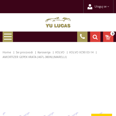
Uloguj se
0
Home
Svi proizvodi
Karoserija
VOLVO
VOLVO XC90 03-14
AMORTIZER GEPEK VRATA (467L-380N) (MARELLI)