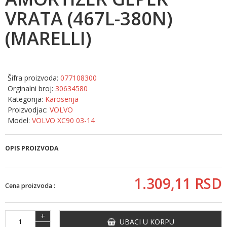
VRATA (467L-380N)
(MARELLI)
Šifra proizvoda:
077108300
Orginalni broj:
30634580
Kategorija:
Karoserija
Proizvodjac:
VOLVO
Model:
VOLVO XC90 03-14
OPIS PROIZVODA
1.309,
11
RSD
Cena proizvoda :
+
UBACI U KORPU
-