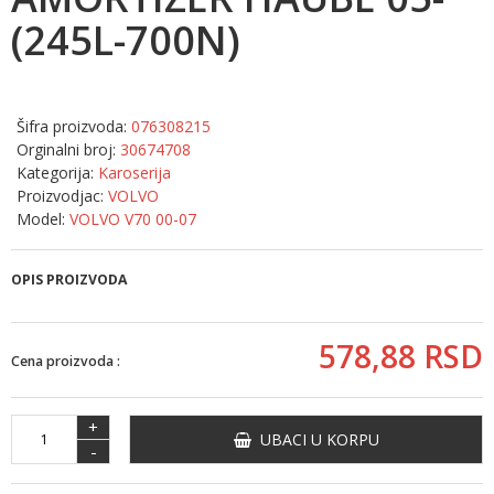
(245L-700N)
Šifra proizvoda:
076308215
Orginalni broj:
30674708
Kategorija:
Karoserija
Proizvodjac:
VOLVO
Model:
VOLVO V70 00-07
OPIS PROIZVODA
578,
88
RSD
Cena proizvoda :
+
UBACI U KORPU
-