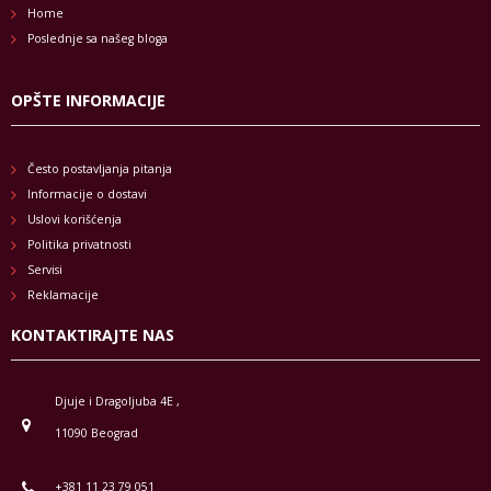
Home
Poslednje sa našeg bloga
OPŠTE INFORMACIJE
Često postavljanja pitanja
Informacije o dostavi
Uslovi korišćenja
Politika privatnosti
Servisi
Reklamacije
KONTAKTIRAJTE NAS
Djuje i Dragoljuba 4E ,
11090 Beograd
+381 11 23 79 051