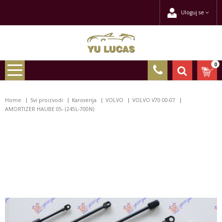
Uloguj se
0
Home
Svi proizvodi
Karoserija
VOLVO
VOLVO V70 00-07
AMORTIZER HAUBE 05- (245L-700N)