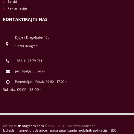
Servisi
Reklamacije
KONTAKTIRAJTE NAS
Djuje i Dragoljuba 4E ,
11090 Beograd
+381 11 23 79 051
prodaja@yulucas.rs
Ponedeljak - Petak: 09.00 - 17.00h
Subota: 09.00 - 13.00h
Kreirao sa
nbgteam.com
© 2020 - 2026. Sva prava zadržana.
Izdrada Internet prodavnice
,
Izrada sajta
,
Izrada mobilnih aplikacija
i
SEO