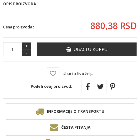
OPIS PROIZVODA
880,
38
RSD
Cena proizvoda :
+
UBACI U KORPU
-
Ubaci u listu želja
Podeli ovaj proizvod:
INFORMACIJE O TRANSPORTU
ČESTA PITANJA