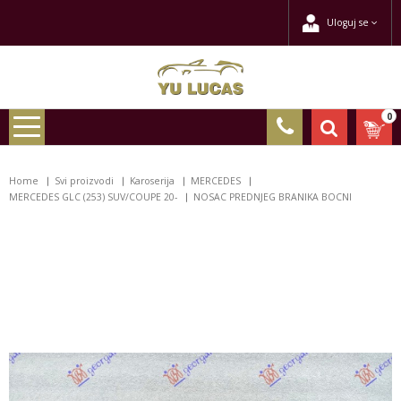
Uloguj se
0
Home
Svi proizvodi
Karoserija
MERCEDES
MERCEDES GLC (253) SUV/COUPE 20-
NOSAC PREDNJEG BRANIKA BOCNI