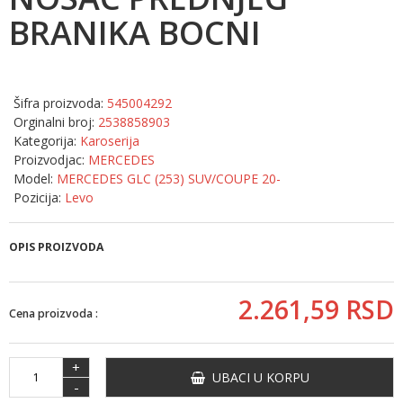
BRANIKA BOCNI
Šifra proizvoda:
545004292
Orginalni broj:
2538858903
Kategorija:
Karoserija
Proizvodjac:
MERCEDES
Model:
MERCEDES GLC (253) SUV/COUPE 20-
Pozicija:
Levo
OPIS PROIZVODA
2.261,
59
RSD
Cena proizvoda :
+
UBACI U KORPU
-