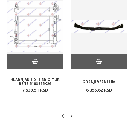
HLADNJAK 1.0I-1.3DIG-TUR
GORNJI VEZNI LIM
BENZ 510X395X26
7.539,
51
RSD
6.355,
62
RSD