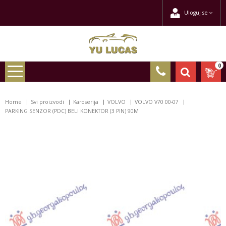
Uloguj se
0
Home
Svi proizvodi
Karoserija
VOLVO
VOLVO V70 00-07
PARKING SENZOR (PDC) BELI KONEKTOR (3 PIN) 90M