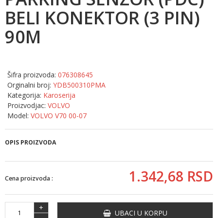
BELI KONEKTOR (3 PIN)
90M
Šifra proizvoda:
076308645
Orginalni broj:
YDB500310PMA
Kategorija:
Karoserija
Proizvodjac:
VOLVO
Model:
VOLVO V70 00-07
OPIS PROIZVODA
1.342,
68
RSD
Cena proizvoda :
+
UBACI U KORPU
-