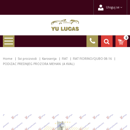
Uloguj se
0
Home
Svi proizvodi
Karoserija
FIAT
FIAT FIORINO/QUBO 08-16
PODIZAC PREDNJEG PROZORA MEHAN. (A KVAL)