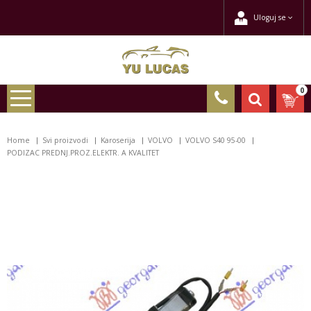
Uloguj se
0
Home
Svi proizvodi
Karoserija
VOLVO
VOLVO S40 95-00
PODIZAC PREDNJ.PROZ.ELEKTR. A KVALITET