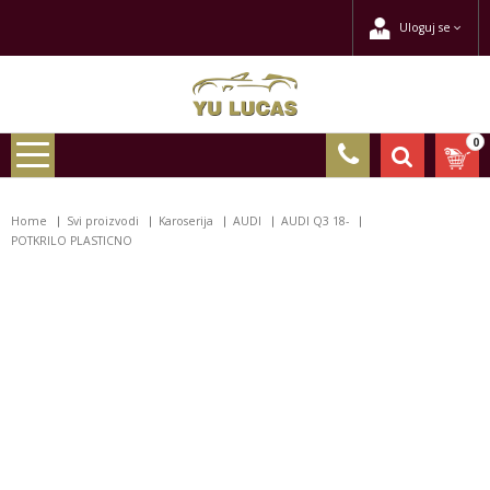
Uloguj se
0
Home
Svi proizvodi
Karoserija
AUDI
AUDI Q3 18-
POTKRILO PLASTICNO