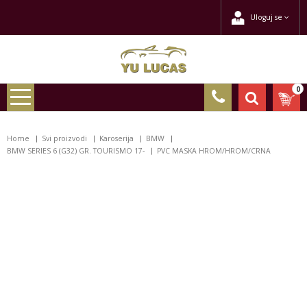
Uloguj se
0
Home
Svi proizvodi
Karoserija
BMW
BMW SERIES 6 (G32) GR. TOURISMO 17-
PVC MASKA HROM/HROM/CRNA