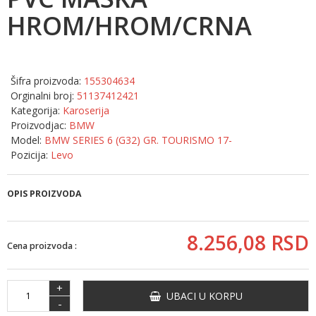
HROM/HROM/CRNA
Šifra proizvoda:
155304634
Orginalni broj:
51137412421
Kategorija:
Karoserija
Proizvodjac:
BMW
Model:
BMW SERIES 6 (G32) GR. TOURISMO 17-
Pozicija:
Levo
OPIS PROIZVODA
8.256,
08
RSD
Cena proizvoda :
+
UBACI U KORPU
-