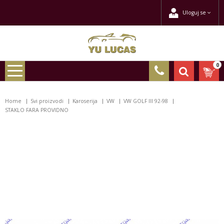
Uloguj se
0
Home
Svi proizvodi
Karoserija
VW
VW GOLF III 92-98
STAKLO FARA PROVIDNO