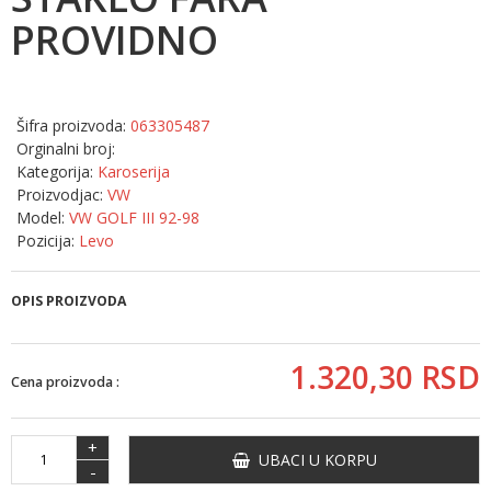
PROVIDNO
Šifra proizvoda:
063305487
Orginalni broj:
Kategorija:
Karoserija
Proizvodjac:
VW
Model:
VW GOLF III 92-98
Pozicija:
Levo
OPIS PROIZVODA
1.320,
30
RSD
Cena proizvoda :
+
UBACI U KORPU
-