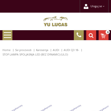
Uloguj se
0
Home
Svi proizvodi
Karoserija
AUDI
AUDI Q3 18-
STOP LAMPA SPOLJASNJA LED (BEZ DYNAMIC) (ULO)