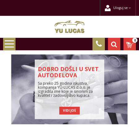
Uloguj se
0
DOBRO DOŠLI U SVET
AUTODELOVA
Sa preko 25 godina iskustva,
kompanija YU-LUCAS d.o.o. je
izgradila ime koje je sinonim za
kvalitet i zadovoljstvo kupaca.
VIDI JOŠ