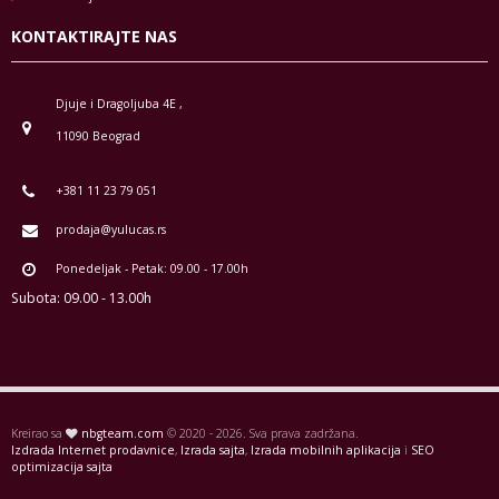
KONTAKTIRAJTE NAS
Djuje i Dragoljuba 4E ,
11090 Beograd
+381 11 23 79 051
prodaja@yulucas.rs
Ponedeljak - Petak: 09.00 - 17.00h
Subota: 09.00 - 13.00h
Kreirao sa
nbgteam.com
© 2020 - 2026. Sva prava zadržana.
Izdrada Internet prodavnice
,
Izrada sajta
,
Izrada mobilnih aplikacija
i
SEO
optimizacija sajta