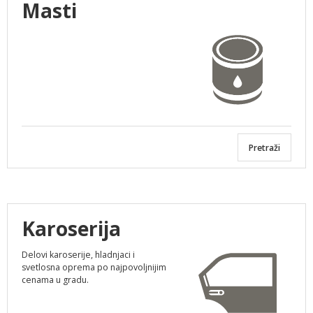
Masti
Pretraži
Karoserija
Delovi karoserije, hladnjaci i
svetlosna oprema po najpovoljnijim
cenama u gradu.