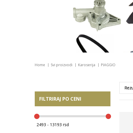
Home
Svi proizvodi
Karoserija
PIAGGIO
FILTRIRAJ PO CENI