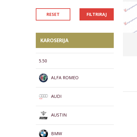
RESET
FILTRIRAJ
KAROSERIJA
5.50
ALFA ROMEO
AUDI
AUSTIN
BMW