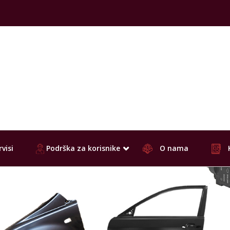
visi
Podrška za korisnike
O nama