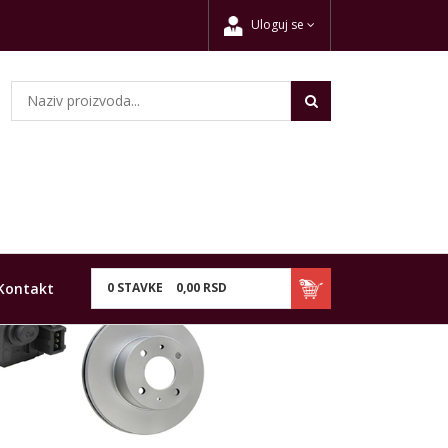
Uloguj se
Kontakt
0
STAVKE
0,
00
RSD