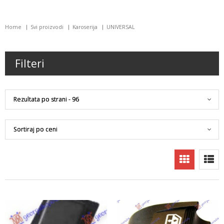
Home
Svi proizvodi
Karoserija
UNIVERSAL
Filteri