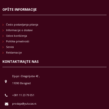
OPŠTE INFORMACIJE
Često postavljanja pitanja
Informacije o dostavi
Uslovi korišćenja
Politika privatnosti
Servisi
Reklamacije
KONTAKTIRAJTE NAS
Djuje i Dragoljuba 4E ,
11090 Beograd
+381 11 23 79 051
prodaja@yulucas.rs